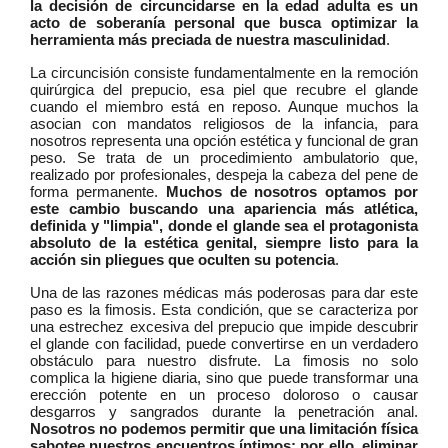
la decisión de circuncidarse en la edad adulta es un
acto de soberanía personal que busca optimizar la
herramienta más preciada de nuestra masculinidad
.
La circuncisión consiste fundamentalmente en la remoción
quirúrgica del prepucio, esa piel que recubre el glande
cuando el miembro está en reposo. Aunque muchos la
asocian con mandatos religiosos de la infancia, para
nosotros representa una opción estética y funcional de gran
peso. Se trata de un procedimiento ambulatorio que,
realizado por profesionales, despeja la cabeza del pene de
forma permanente.
Muchos de nosotros optamos por
este cambio buscando una apariencia más atlética,
definida y "limpia", donde el glande sea el protagonista
absoluto de la estética genital, siempre listo para la
acción sin pliegues que oculten su potencia
.
Una de las razones médicas más poderosas para dar este
paso es la fimosis. Esta condición, que se caracteriza por
una estrechez excesiva del prepucio que impide descubrir
el glande con facilidad, puede convertirse en un verdadero
obstáculo para nuestro disfrute. La fimosis no solo
complica la higiene diaria, sino que puede transformar una
erección potente en un proceso doloroso o causar
desgarros y sangrados durante la penetración anal.
Nosotros no podemos permitir que una limitación física
sabotee nuestros encuentros íntimos; por ello, eliminar