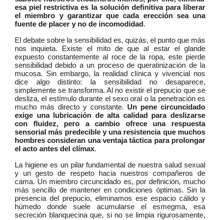
esa piel restrictiva es la solución definitiva para liberar
el miembro y garantizar que cada erección sea una
fuente de placer y no de incomodidad
.
El debate sobre la sensibilidad es, quizás, el punto que más
nos inquieta. Existe el mito de que al estar el glande
expuesto constantemente al roce de la ropa, este pierde
sensibilidad debido a un proceso de queratinización de la
mucosa. Sin embargo, la realidad clínica y vivencial nos
dice algo distinto: la sensibilidad no desaparece,
simplemente se transforma. Al no existir el prepucio que se
desliza, el estímulo durante el sexo oral o la penetración es
mucho más directo y constante.
Un pene circuncidado
exige una lubricación de alta calidad para deslizarse
con fluidez, pero a cambio ofrece una respuesta
sensorial más predecible y una resistencia que muchos
hombres consideran una ventaja táctica para prolongar
el acto antes del clímax
.
La higiene es un pilar fundamental de nuestra salud sexual
y un gesto de respeto hacia nuestros compañeros de
cama. Un miembro circuncidado es, por definición, mucho
más sencillo de mantener en condiciones óptimas. Sin la
presencia del prepucio, eliminamos ese espacio cálido y
húmedo donde suele acumularse el esmegma, esa
secreción blanquecina que, si no se limpia rigurosamente,