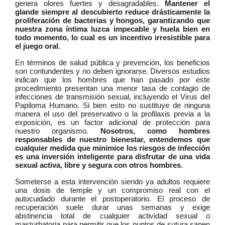
genera olores fuertes y desagradables.
Mantener el
glande siempre al descubierto reduce drásticamente la
proliferación de bacterias y hongos, garantizando que
nuestra zona íntima luzca impecable y huela bien en
todo momento, lo cual es un incentivo irresistible para
el juego oral
.
En términos de salud pública y prevención, los beneficios
son contundentes y no deben ignorarse. Diversos estudios
indican que los hombres que han pasado por este
procedimiento presentan una menor tasa de contagio de
infecciones de transmisión sexual, incluyendo el Virus del
Papiloma Humano. Si bien esto no sustituye de ninguna
manera el uso del preservativo o la profilaxis previa a la
exposición, es un factor adicional de protección para
nuestro organismo.
Nosotros, como hombres
responsables de nuestro bienestar, entendemos que
cualquier medida que minimice los riesgos de infección
es una inversión inteligente para disfrutar de una vida
sexual activa, libre y segura con otros hombres
.
Someterse a esta intervención siendo ya adultos requiere
una dosis de temple y un compromiso real con el
autocuidado durante el postoperatorio. El proceso de
recuperación suele durar unas semanas y exige
abstinencia total de cualquier actividad sexual o
masturbatoria para permitir que los puntos de sutura sanen