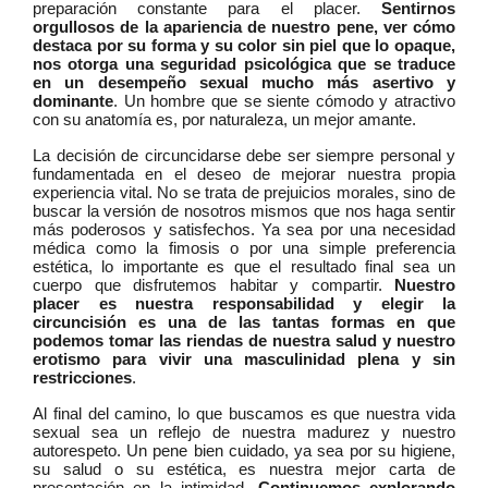
preparación constante para el placer.
Sentirnos
orgullosos de la apariencia de nuestro pene, ver cómo
destaca por su forma y su color sin piel que lo opaque,
nos otorga una seguridad psicológica que se traduce
en un desempeño sexual mucho más asertivo y
dominante
. Un hombre que se siente cómodo y atractivo
con su anatomía es, por naturaleza, un mejor amante.
La decisión de circuncidarse debe ser siempre personal y
fundamentada en el deseo de mejorar nuestra propia
experiencia vital. No se trata de prejuicios morales, sino de
buscar la versión de nosotros mismos que nos haga sentir
más poderosos y satisfechos. Ya sea por una necesidad
médica como la fimosis o por una simple preferencia
estética, lo importante es que el resultado final sea un
cuerpo que disfrutemos habitar y compartir.
Nuestro
placer es nuestra responsabilidad y elegir la
circuncisión es una de las tantas formas en que
podemos tomar las riendas de nuestra salud y nuestro
erotismo para vivir una masculinidad plena y sin
restricciones
.
Al final del camino, lo que buscamos es que nuestra vida
sexual sea un reflejo de nuestra madurez y nuestro
autorespeto. Un pene bien cuidado, ya sea por su higiene,
su salud o su estética, es nuestra mejor carta de
presentación en la intimidad.
Continuemos explorando