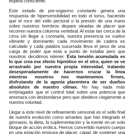
espera consciente.
Este estado de pre-orgasmo constante genera una
respuesta de hipersensibilidad en todo el torso, haciendo
que el roce del vello pectoral o la presión de una mano
sobre nuestros hombros dispare oleadas de placer que
recorren nuestra columna vertebral. Al estar tan cerca de la
cima sin llegar a coronarla, nuestra presencia se vuelve
vibrante y dominante; cada movimiento de cadera es
calculado y cada palabra susurrada lleva el peso de una
carga de poder que está a punto de estallar pero que
nosotros decidimos retener.
Esta tensión acumulada es
lo que crea ese efecto hipnótico en el otro, quien se ve
arrastrado por nuestra propia intensidad, tratando
desesperadamente de hacernos cruzar la línea
mientras nosotros nos mantenemos firmes,
disfrutando de la agonía placentera de ser dueños
absolutos de nuestro clímax.
No hay nada más
embriagador que el control total sobre una potencia que
amenaza con desbordarse pero que obedece ciegamente a
nuestra voluntad.
Llegar a este nivel de refinamiento sensorial es el sello final
de nuestra evolución como amantes que han integrado el
gimnasio, la dieta, la suplementación y la mente en un solo
bloque de acción erótica. Hemos convertido nuestro cuerpo
en una estación emisora de placer, capaz de sostener una