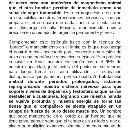
de acero crea una atmósfera de magnetismo animal
que el otro hombre percibe de inmediato como una
señal de vigor indomable.
Esta termogénesis erótica no
solo sensibiliza nuestras terminaciones nerviosas, sino que
prepara el terreno para que cada caricia se sienta como
una descarga de alta tensión, manteniendo nuestra
erección en un estado de turgencia permanente y feroz.
Complementar este estímulo físico con la técnica del
"bordeo" o mantenimiento en el límite es lo que nos otorga
el control mental necesario para convertir una sesión de
sexo en una maratón de sensaciones épicas. Esta práctica
consiste en llevar nuestra excitación hasta el 95% de
nuestra capacidad, justo antes del punto de no retorno,
para luego frenar en seco utilizando la respiración
diafragmática que ya hemos perfeccionado.
Al habitar ese
umbral durante periodos prolongados, estamos
reprogramando nuestro sistema nervioso para que
soporte niveles de dopamina y testosterona que harían
desfallecer a cualquiera, logrando que nuestra mirada
se vuelva profunda y nuestra energía se torne tan
densa que el compañero se sienta atrapado en un
campo de fuerza de puro deseo masculino.
Un hombre
que sabe mantenerse en el borde es un hombre que no
tiene prisa, porque sabe que el tiempo es su aliado y que el
placer se multiplica exponencialmente con cada minuto de