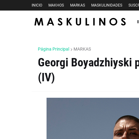
INICIO
MAKHOS
MARKAS
MASKULINIDADES
SUSCR
Página Principal
MARKAS
Georgi Boyadzhiyski p
(IV)