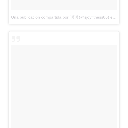
Una publicación compartida por 🇬🇧 (@sjoyfitness86)
el
21 de 