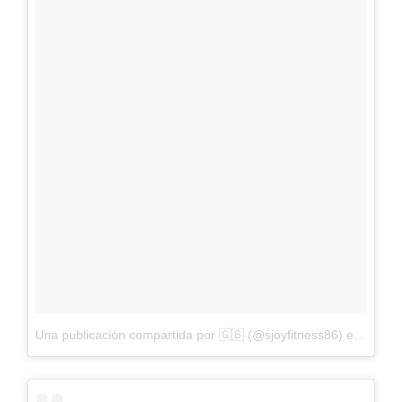
Una publicación compartida por 🇬🇧 (@sjoyfitness86)
el
5 de M