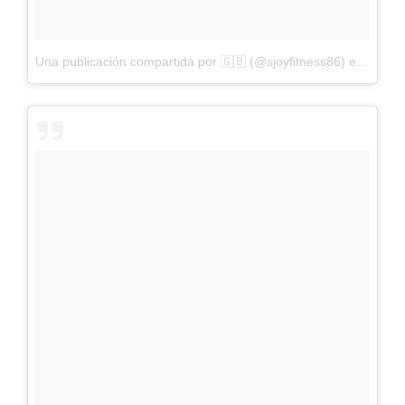
Una publicación compartida por 🇬🇧 (@sjoyfitness86)
el
19 de 