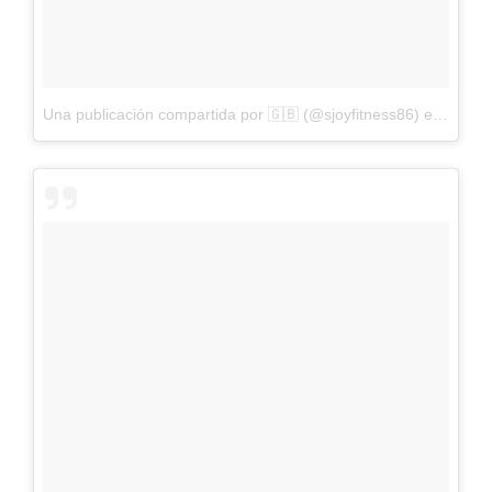
Una publicación compartida por 🇬🇧 (@sjoyfitness86)
el
1 de M