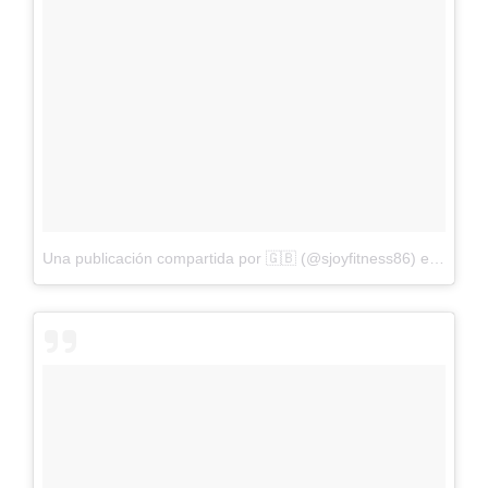
Una publicación compartida por 🇬🇧 (@sjoyfitness86)
el
1 de A