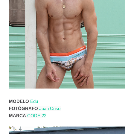
MODELO
E
du
FOTÓGRAFO
Joan Crisol
MARCA
CODE 22