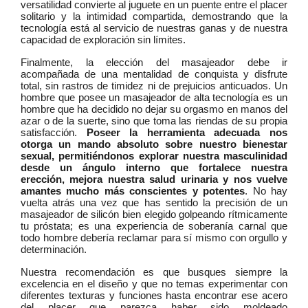
versatilidad convierte al juguete en un puente entre el placer
solitario y la intimidad compartida, demostrando que la
tecnología está al servicio de nuestras ganas y de nuestra
capacidad de exploración sin límites.
Finalmente, la elección del masajeador debe ir
acompañada de una mentalidad de conquista y disfrute
total, sin rastros de timidez ni de prejuicios anticuados. Un
hombre que posee un masajeador de alta tecnología es un
hombre que ha decidido no dejar su orgasmo en manos del
azar o de la suerte, sino que toma las riendas de su propia
satisfacción.
Poseer la herramienta adecuada nos
otorga un mando absoluto sobre nuestro bienestar
sexual, permitiéndonos explorar nuestra masculinidad
desde un ángulo interno que fortalece nuestra
erección, mejora nuestra salud urinaria y nos vuelve
amantes mucho más conscientes y potentes
. No hay
vuelta atrás una vez que has sentido la precisión de un
masajeador de silicón bien elegido golpeando rítmicamente
tu próstata; es una experiencia de soberanía carnal que
todo hombre debería reclamar para sí mismo con orgullo y
determinación.
Nuestra recomendación es que busques siempre la
excelencia en el diseño y que no temas experimentar con
diferentes texturas y funciones hasta encontrar ese acero
del placer que parezca haber sido moldeado