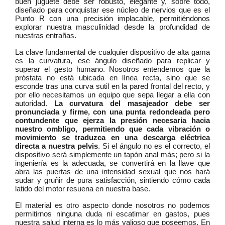
buen juguete debe ser robusto, elegante y, sobre todo,
diseñado para conquistar ese núcleo de nervios que es el
Punto R con una precisión implacable, permitiéndonos
explorar nuestra masculinidad desde la profundidad de
nuestras entrañas.
La clave fundamental de cualquier dispositivo de alta gama
es la curvatura, ese ángulo diseñado para replicar y
superar el gesto humano. Nosotros entendemos que la
próstata no está ubicada en línea recta, sino que se
esconde tras una curva sutil en la pared frontal del recto, y
por ello necesitamos un equipo que sepa llegar a ella con
autoridad.
La curvatura del masajeador debe ser
pronunciada y firme, con una punta redondeada pero
contundente que ejerza la presión necesaria hacia
nuestro ombligo, permitiendo que cada vibración o
movimiento se traduzca en una descarga eléctrica
directa a nuestra pelvis
. Si el ángulo no es el correcto, el
dispositivo será simplemente un tapón anal más; pero si la
ingeniería es la adecuada, se convertirá en la llave que
abra las puertas de una intensidad sexual que nos hará
sudar y gruñir de pura satisfacción, sintiendo cómo cada
latido del motor resuena en nuestra base.
El material es otro aspecto donde nosotros no podemos
permitirnos ninguna duda ni escatimar en gastos, pues
nuestra salud interna es lo más valioso que poseemos. En