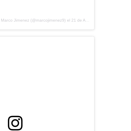
or Marco Jimenez (@marcojimenez9)
el
21 de Ago de 2018 a las 9:50 PDT