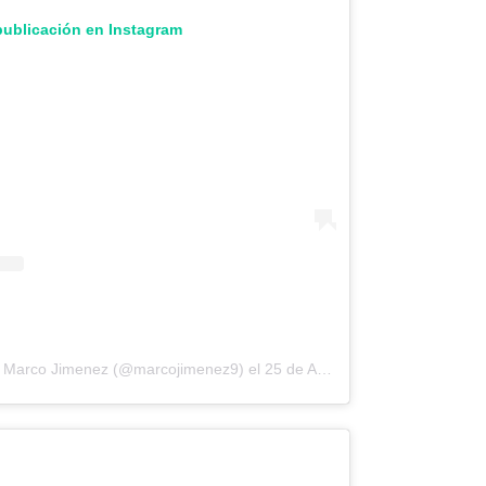
publicación en Instagram
or Marco Jimenez (@marcojimenez9)
el
25 de Ago de 2018 a las 11:42 PDT