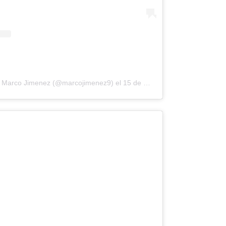
or Marco Jimenez (@marcojimenez9)
el
15 de Sep de 2018 a las 6:32 PDT